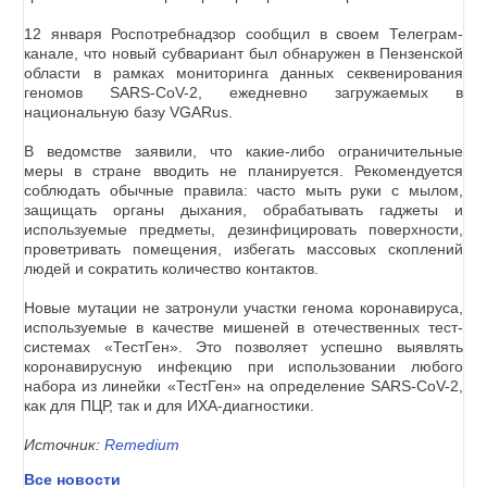
12 января Роспотребнадзор сообщил в своем Телеграм-
канале, что новый субвариант был обнаружен в Пензенской
области в рамках мониторинга данных секвенирования
геномов SARS-CoV-2, ежедневно загружаемых в
национальную базу VGARus.
В ведомстве заявили, что какие-либо ограничительные
меры в стране вводить не планируется. Рекомендуется
соблюдать обычные правила: часто мыть руки с мылом,
защищать органы дыхания, обрабатывать гаджеты и
используемые предметы, дезинфицировать поверхности,
проветривать помещения, избегать массовых скоплений
людей и сократить количество контактов.
Новые мутации не затронули участки генома коронавируса,
используемые в качестве мишеней в отечественных тест-
системах «ТестГен». Это позволяет успешно выявлять
коронавирусную инфекцию при использовании любого
набора из линейки «ТестГен» на определение SARS-CoV-2,
как для ПЦР, так и для ИХА-диагностики.
Источник:
Remedium
Все новости