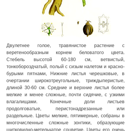
Двулетнее голое, травянистое растение с
веретенообразным корнем беловатого цвета.
Стебель высотой 60-180 см, ветвистый,
тонкобороздчатый, полый с сизым налетом и красно-
бурыми пятнами, Нижние листья черешковые, в
очертании широкотреугольные, триждыперистые,
длиной 30-60 см. Средние и верхние листья более
мелкие и менее сложные, почти сидячие, с узкими
влагалищами. Конечные доли листьев
продолговатые, перистонадрезанные или
раздельные. Цветы мелкие, пятимерные, собраны в
многочисленные сложные зонтики, образующие
щитковидно-метельчатое соцветие. Цветы его очень