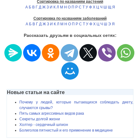
Сортировка по названиям растений
А
Б
В
Г
Д
Ж
З
И
К
Л
М
Н
О
П
Р
С
Т
У
Ф
Х
Ц
Ч
Ш
Щ
Я
Сортировка по названиям заболеваний
А
Б
В
Г
Д
Ж
З
И
К
Л
М
Н
О
П
Р
С
Т
У
Ф
Х
Ц
Ч
Ш
Э
Я
Рассказать друзьям в социальных сетях:
Новые статьи на сайте
Почему у людей, которые пытающихся соблюдать диету,
случаются срывы?
Пять самых агрессивных видов рака
Секреты долгой жизни
Холтер - сердечный шпион
Болиголов пятнистый и его применение в медицине