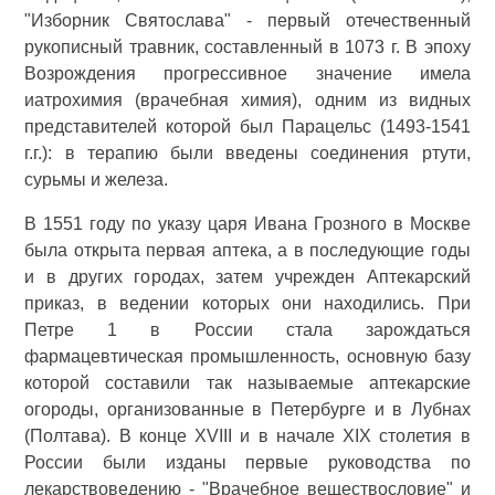
"Изборник Святослава" - первый отечественный
рукописный травник, составленный в 1073 г. В эпоху
Возрождения прогрессивное значение имела
иатрохимия (врачебная химия), одним из видных
представителей которой был Парацельс (1493-1541
г.г.): в терапию были введены соединения ртути,
сурьмы и железа.
В 1551 году по указу царя Ивана Грозного в Москве
была открыта первая аптека, а в последующие годы
и в других городах, затем учрежден Аптекарский
приказ, в ведении которых они находились. При
Петре 1 в России стала зарождаться
фармацевтическая промышленность, основную базу
которой составили так называемые аптекарские
огороды, организованные в Петербурге и в Лубнах
(Полтава). В конце XVIII и в начале XIX столетия в
России были изданы первые руководства по
лекарствоведению - "Врачебное веществословие" и