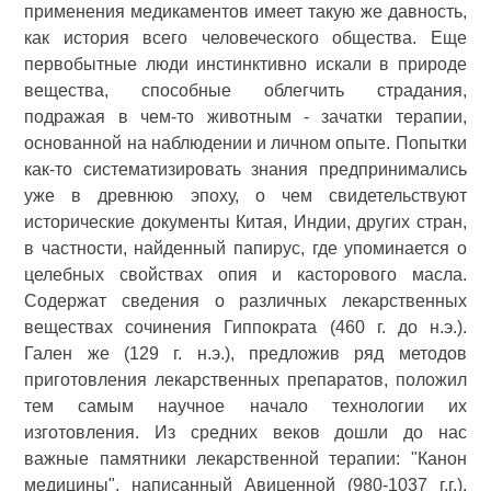
применения медикаментов имеет такую же давность,
как история всего человеческого общества. Еще
первобытные люди инстинктивно искали в природе
вещества, способные облегчить страдания,
подражая в чем-то животным - зачатки терапии,
основанной на наблюдении и личном опыте. Попытки
как-то систематизировать знания предпринимались
уже в древнюю эпоху, о чем свидетельствуют
исторические документы Китая, Индии, других стран,
в частности, найденный папирус, где упоминается о
целебных свойствах опия и касторового масла.
Содержат сведения о различных лекарственных
веществах сочинения Гиппократа (460 г. до н.э.).
Гален же (129 г. н.э.), предложив ряд методов
приготовления лекарственных препаратов, положил
тем самым научное начало технологии их
изготовления. Из средних веков дошли до нас
важные памятники лекарственной терапии: "Канон
медицины", написанный Авиценной (980-1037 г.г.),