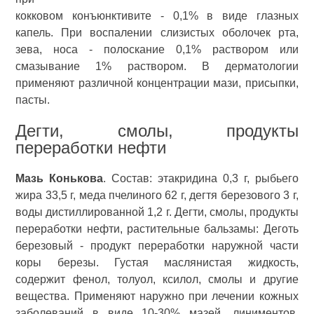
кокковом конъюнктивите - 0,1% в виде глазных
капель. При воспалении слизистых оболочек рта,
зева, носа - полоскание 0,1% раствором или
смазывание 1% раствором. В дерматологии
применяют различной концентрации мази, присыпки,
пасты.
Дегти, смолы, продукты
переработки нефти
Мазь Конькова
. Состав: этакридина 0,3 г, рыбьего
жира 33,5 г, меда пчелиного 62 г, дегтя березового 3 г,
воды дистиллированной 1,2 г. Дегти, смолы, продукты
переработки нефти, растительные бальзамы: Деготь
березовый - продукт переработки наружной части
коры березы. Густая маслянистая жидкость,
содержит фенол, толуол, ксилол, смолы и другие
вещества. Применяют наружно при лечении кожных
заболеваний в виде 10-30% мазей, линиментов.