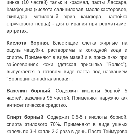
цинка (10 частей) тальк и крахмал, пасты Лассара,
Камфоцина (кислота салициловая, масло касторовое,
скипидар, метиловый эфир, камфора, настойка
стручкового перца) - для втирания при ревматизме,
артритах.
Кислота борная
. Блестящие слегка жирные на
ощупь чешуйки, растворимы в холодной воде и
спирте. Применяют в виде мазей и в присыпках при
заболеваниях кожи (детская присыпка "Болюс"),
выпускается в готовом виде паста под названием
"Борноцинко-нафталановая".
Вазелин борный
. Содержит кислоты борной 5
частей, вазелина 95 частей. Применяют наружно как
антисептическое средство.
Спирт борный
. Содержит 0,5-5 г кислоты борной,
спирта этилового 70%. Применяют в виде ушных
капель по 3-4 капли 2-3 раза в день. Паста Теймурова