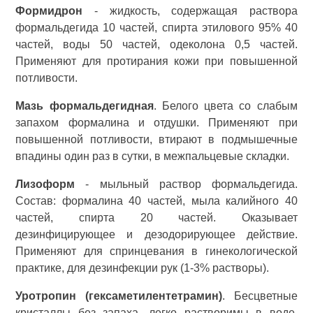
Формидрон
- жидкость, содержащая раствора
формальдегида 10 частей, спирта этилового 95% 40
частей, воды 50 частей, одеколона 0,5 частей.
Применяют для протирания кожи при повышенной
потливости.
Мазь формальдегидная
. Белого цвета со слабым
запахом формалина и отдушки. Применяют при
повышенной потливости, втирают в подмышечные
впадины один раз в сутки, в межпальцевые складки.
Лизоформ
- мыльный раствор формальдегида.
Состав: формалина 40 частей, мыла калийного 40
частей, спирта 20 частей. Оказывает
дезинфицирующее и дезодорирующее действие.
Применяют для спринцевания в гинекологической
практике, для дезинфекции рук (1-3% растворы).
Уротропин (гексаметилентетрамин)
. Бесцветные
кристаллы без запаха, легко растворимы в воде.