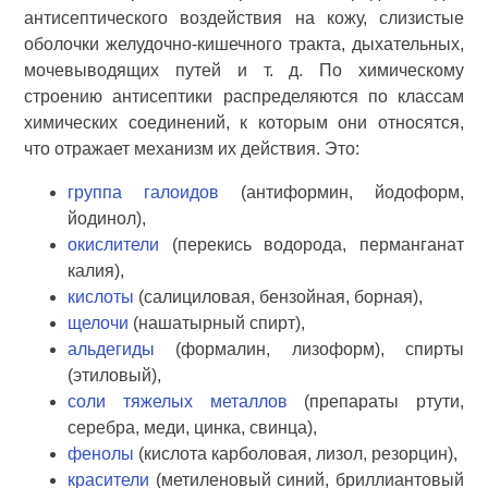
антисептического воздействия на кожу, слизистые
оболочки желудочно-кишечного тракта, дыхательных,
мочевыводящих путей и т. д. По химическому
строению антисептики распределяются по классам
химических соединений, к которым они относятся,
что отражает механизм их действия. Это:
группа галоидов
(антиформин, йодоформ,
йодинол),
окислители
(перекись водорода, перманганат
калия),
кислоты
(салициловая, бензойная, борная),
щелочи
(нашатырный спирт),
альдегиды
(формалин, лизоформ), спирты
(этиловый),
соли тяжелых металлов
(препараты ртути,
серебра, меди, цинка, свинца),
фенолы
(кислота карболовая, лизол, резорцин),
красители
(метиленовый синий, бриллиантовый