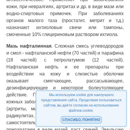
кожи, при невралгиях, артритах и др. в виде мази или
водно-спиртовых примочек. При заболеваниях
органов малого таза (простатит, метрит и т.д.)
назначают ихтиоловые свечи или тампоны,
смоченные 10% глицериновым раствором ихтиола.
Мазь нафталинная
. Сложная смесь углеводородов
и смол - нафталанской нефти (70 частей) и парафина
(18 частей) с петролатумом (12 частей).
Нафталанская нефть и ее препараты при
воздействии на кожу и слизистые оболочки
оказывает смягчающее, рассасывающее,
дезинфицирующее и некоторое болеутоляющее
действие. Применяют наружно при различных
Мы используем cookie для наилучшего
представления сайта. Продолжая пользоваться
кожных заболеваниях, воспалении суставов и мышц
сайтом, вы даёте согласие на использование
(артриты, миалгии и т.д.), невритах, невралгиях,
файлов cookie.
радикулитах, ожогах, язвах, пролежнях. Назначают
СПАСИБО, ПОНЯТНО
самостоятельно или в сочетании с другими
препаратами в виде мазей, паст, свечей. Эмульсию