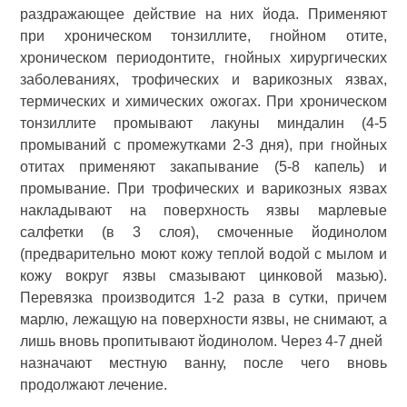
раздражающее действие на них йода. Применяют
при хроническом тонзиллите, гнойном отите,
хроническом периодонтите, гнойных хирургических
заболеваниях, трофических и варикозных язвах,
термических и химических ожогах. При хроническом
тонзиллите промывают лакуны миндалин (4-5
промываний с промежутками 2-3 дня), при гнойных
отитах применяют закапывание (5-8 капель) и
промывание. При трофических и варикозных язвах
накладывают на поверхность язвы марлевые
салфетки (в 3 слоя), смоченные йодинолом
(предварительно моют кожу теплой водой с мылом и
кожу вокруг язвы смазывают цинковой мазью).
Перевязка производится 1-2 раза в сутки, причем
марлю, лежащую на поверхности язвы, не снимают, а
лишь вновь пропитывают йодинолом. Через 4-7 дней
назначают местную ванну, после чего вновь
продолжают лечение.