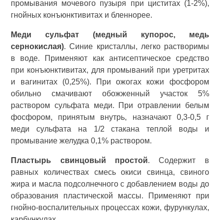
промывания мочевого пузыря при циститах (1-2%),
гнойных конъюнктивитах и бленнорее.
Меди сульфат (медный купорос, медь
сернокислая)
. Синие кристаллы, легко растворимы
в воде. Применяют как антисептическое средство
при конъюнктивитах, для промываний при уретритах
и вагинитах (0,25%). При ожогах кожи фосфором
обильно смачивают обожженный участок 5%
раствором сульфата меди. При отравлении белым
фосфором, принятым внутрь, назначают 0,3-0,5 г
меди сульфата на 1/2 стакана теплой воды и
промывание желудка 0,1% раствором.
Пластырь свинцовый простой
. Содержит в
равных количествах смесь окиси свинца, свиного
жира и масла подсолнечного с добавлением воды до
образования пластической массы. Применяют при
гнойно-воспалительных процессах кожи, фурункулах,
карбункулах.