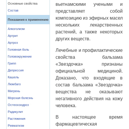
Основные свойства
вьетнамскими учеными и
Состав
представляет собой
композицию из эфирных масел
Показания к применению
нескольких лекарственных
Алкоголизм
растений, а также некоторых
Артрит
других веществ.
Артроз
Головная боль
Лечебные и профилактические
Головокружение
свойства бальзама
Грипп
«Звездочка» признаны
Депрессия
официальной медициной.
Кашель
Доказано, что входящие в
Люмбаго
состав бальзама «Звездочка»
Мигрень
вещества не оказывают
Морская болезнь
негативного действия на кожу
Остеохондроз
человека.
Радикулит
В настоящее время
Растяжения
фармацевтическая
Ревматизм