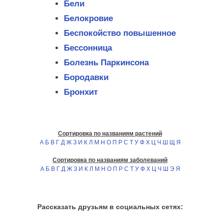
Бели
Белокровие
Беспокойство повышенное
Бессонница
Болезнь Паркинсона
Бородавки
Бронхит
Сортировка по названиям растений
А
Б
В
Г
Д
Ж
З
И
К
Л
М
Н
О
П
Р
С
Т
У
Ф
Х
Ц
Ч
Ш
Щ
Я
Сортировка по названиям заболеваний
А
Б
В
Г
Д
Ж
З
И
К
Л
М
Н
О
П
Р
С
Т
У
Ф
Х
Ц
Ч
Ш
Э
Я
Рассказать друзьям в социальных сетях: