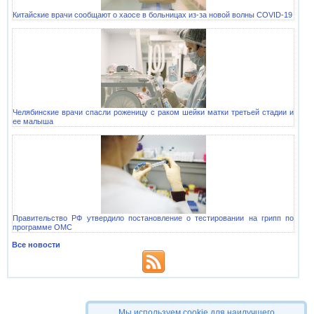
Китайские врачи сообщают о хаосе в больницах из-за новой волны COVID-19
Челябинские врачи спасли роженицу с раком шейки матки третьей стадии и
ее малыша
Правительство РФ утвердило постановление о тестировании на грипп по
программе ОМС
Все новости
© 2006-2026
Домашний доктор
Мы используем cookie для наилучшего