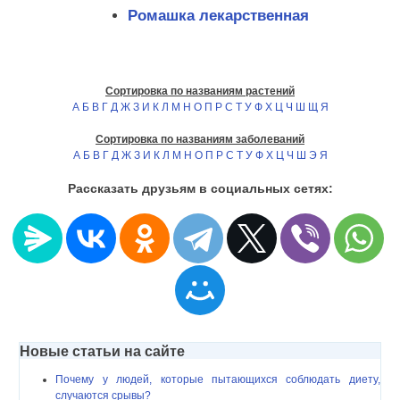
Ромашка лекарственная
Сортировка по названиям растений
А
Б
В
Г
Д
Ж
З
И
К
Л
М
Н
О
П
Р
С
Т
У
Ф
Х
Ц
Ч
Ш
Щ
Я
Сортировка по названиям заболеваний
А
Б
В
Г
Д
Ж
З
И
К
Л
М
Н
О
П
Р
С
Т
У
Ф
Х
Ц
Ч
Ш
Э
Я
Рассказать друзьям в социальных сетях:
Новые статьи на сайте
Почему у людей, которые пытающихся соблюдать диету,
случаются срывы?