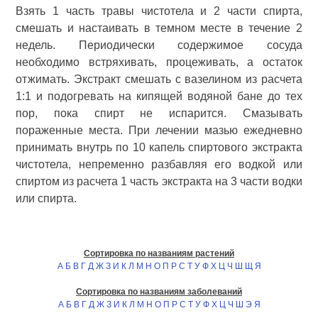
Взять 1 часть травы чистотела и 2 части спирта,
смешать и настаивать в темном месте в течение 2
недель. Периодически содержимое сосуда
необходимо встряхивать, процеживать, а остаток
отжимать. Экстракт смешать с вазелином из расчета
1:1 и подогревать на кипящей водяной бане до тех
пор, пока спирт не испарится. Смазывать
пораженные места. При лечении мазью ежедневно
принимать внутрь по 10 капель спиртового экстракта
чистотела, непременно разбавляя его водкой или
спиртом из расчета 1 часть экстракта на 3 части водки
или спирта.
Сортировка по названиям растений
А
Б
В
Г
Д
Ж
З
И
К
Л
М
Н
О
П
Р
С
Т
У
Ф
Х
Ц
Ч
Ш
Щ
Я
Сортировка по названиям заболеваний
А
Б
В
Г
Д
Ж
З
И
К
Л
М
Н
О
П
Р
С
Т
У
Ф
Х
Ц
Ч
Ш
Э
Я