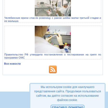
Челябинские врачи спасли роженицу с раком шейки матки третьей стадии и
ее малыша
Правительство РФ утвердило постановление о тестировании на грипп по
программе ОМС
Все новости
© 2006-2026
Домашний доктор
Мы используем cookie для наилучшего
Обратная связь
представления сайта. Продолжая пользоваться
сайтом, вы даёте согласие на использование
файлов cookie.
СПАСИБО, ПОНЯТНО