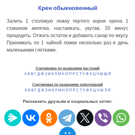
Хрен обыкновенный
Залить 1 столовую ложку тертого корня хрена 1
стаканом кипятка, настаивать, укутав, 20 минут,
процедить. Отжать остаток и добавить сахар по вкусу.
Принимать по 1 чайной ложке несколько раз в день
маленькими глотками.
Сортировка по названиям растений
А
Б
В
Г
Д
Ж
З
И
К
Л
М
Н
О
П
Р
С
Т
У
Ф
Х
Ц
Ч
Ш
Щ
Я
Сортировка по названиям заболеваний
А
Б
В
Г
Д
Ж
З
И
К
Л
М
Н
О
П
Р
С
Т
У
Ф
Х
Ц
Ч
Ш
Э
Я
Рассказать друзьям в социальных сетях: