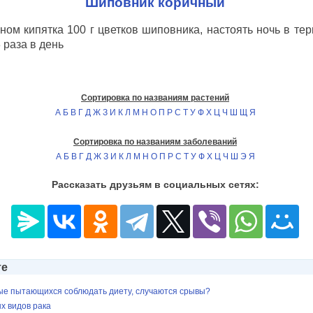
Шиповник коричный
ном кипятка 100 г цветков шиповника, настоять ночь в тер
 раза в день
Сортировка по названиям растений
А
Б
В
Г
Д
Ж
З
И
К
Л
М
Н
О
П
Р
С
Т
У
Ф
Х
Ц
Ч
Ш
Щ
Я
Сортировка по названиям заболеваний
А
Б
В
Г
Д
Ж
З
И
К
Л
М
Н
О
П
Р
С
Т
У
Ф
Х
Ц
Ч
Ш
Э
Я
Рассказать друзьям в социальных сетях:
те
рые пытающихся соблюдать диету, случаются срывы?
х видов рака