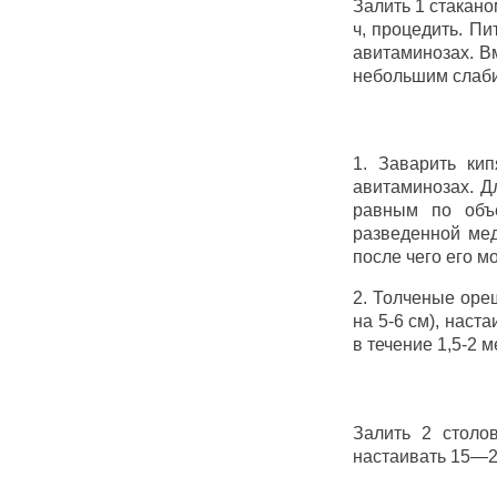
Залить 1 стакано
ч, процедить. Пи
авитаминозах. Вм
небольшим слаби
1. Заварить ки
авитаминозах. Д
равным по объе
разведенной мед
после чего его м
2. Толченые оре
на 5-6 см), наст
в течение 1,5-2 
Залить 2 столо
настаивать 15—20