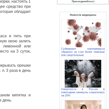
орки, настоять 1
Присоединяйтесь!
щее средство при
которая обладает
Новости медицины
часа и пить при
ную хвою залить
й лимонной или
Субвариант коронавируса
есто на 3 суток,
«Кракен» не стал более тяжёлым
или смертельным
покрывать орешки
 л. 3 раза в день
Смертность в России в
новогодние каникулы сократилась
каном кипятка и
на 20%
в день.