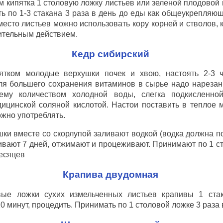
м кипятка 1 столовую ложку листьев или зеленой плодовой к
ть по 1-3 стакана 3 раза в день до еды как общеукрепляю
есто листьев можно использовать кору корней и стволов, 
тельным действием.
Кедр сибирский
пятком молодые верхушки почек и хвою, настоять 2-3 
ля большего сохранения витаминов в сырье надо нарезан
му количеством холодной воды, слегка подкисленно
ицинской соляной кислотой. Настои поставить в теплое м
ожно употреблять.
шки вместе со скорлупой заливают водкой (водка должна 
аивают 7 дней, отжимают и процеживают. Принимают по 1 ст.
месяцев
Крапива двудомная
вые ложки сухих измельченных листьев крапивы 1 ста
 минут, процедить. Принимать по 1 столовой ложке 3 раза 