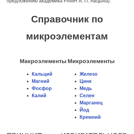
предложению академика РАМН А. П. Авцына).
Справочник по
микроэлементам
Макроэлементы
Микроэлементы
Кальций
Железо
Магний
Цинк
Фосфор
Медь
Калий
Селен
Марганец
Йод
Кремний